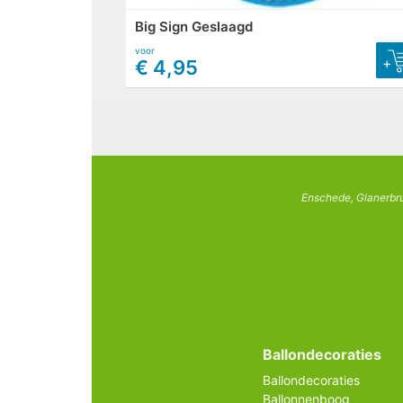
Big Sign Geslaagd
voor
+
€ 4,95
Enschede, Glanerbru
Ballondecoraties
Ballondecoraties
Ballonnenboog