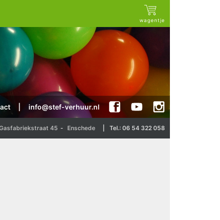
wagentje
act
|
info@stef-verhuur.nl
Gasfabriekstraat 45
-
Enschede
|
Tel.: 06 54 322 058