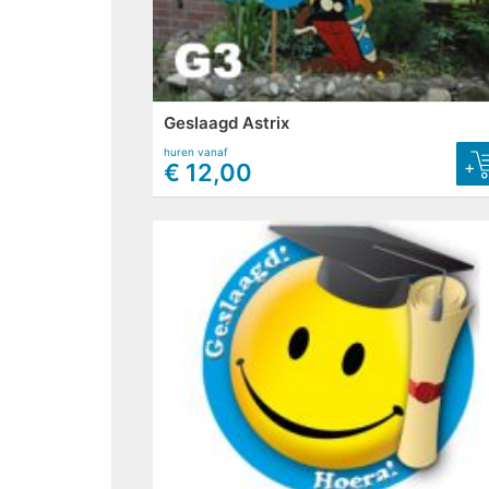
Geslaagd Astrix
huren vanaf
+
€ 12,00