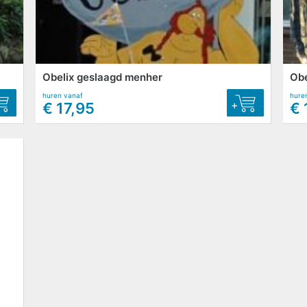
Obelix geslaagd menher
Obe
huren vanaf
hure
+
€ 17,95
€ 