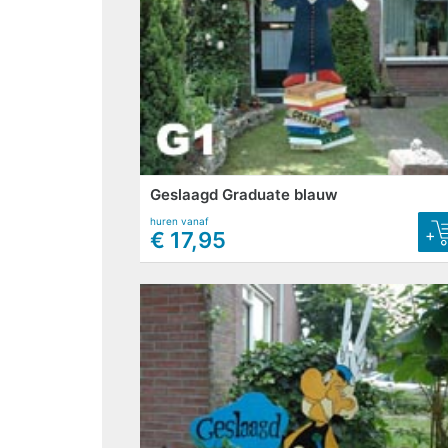
Geslaagd Graduate blauw
huren vanaf
+
€ 17,95