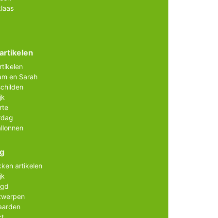
klaas
artikelen
rtikelen
am en Sarah
childen
jk
rte
rdag
allonnen
ig
ken artikelen
jk
agd
twerpen
aarden
ct