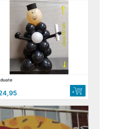
aduate
+
24,95