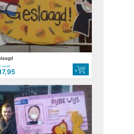
slaagd
n vanaf
+
17,95