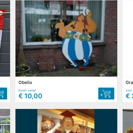
Obelix
Gr
huren vanaf
voor
+
€ 10,00
€ 