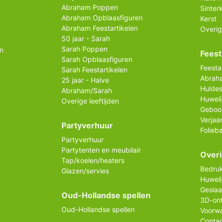
Abraham Poppen
Sinter
Abraham Opblaasfiguren
Kerst
Abraham Feestartikelen
Overig
50 jaar - Sarah
Sarah Poppen
n
Feest
Sarah Opblaasfiguren
Feesta
Sarah Feestartikelen
Abrah
25 jaar - Halve
Huldes
Abraham/Sarah
Huweli
Overige leeftijden
Geboo
Verjaa
Partyverhuur
Folieb
Partyverhuur
Partytenten en meubilair
Over
Tap/koelen/heaters
Bedruk
Glazen/servies
Huweli
Gesla
Oud-Hollandse spellen
3D-on
Oud-Hollandse spellen
Voorw
Conta