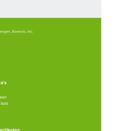
ergen, Boekelo, etc.
a's
ween
klaas
artikelen