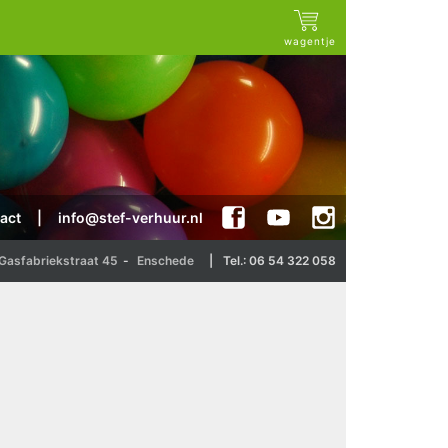
wagentje
act
|
info@stef-verhuur.nl
Gasfabriekstraat 45
-
Enschede
|
Tel.: 06 54 322 058