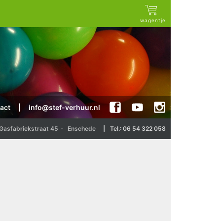
wagentje
act
|
info@stef-verhuur.nl
Gasfabriekstraat 45
-
Enschede
|
Tel.: 06 54 322 058