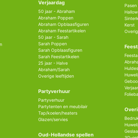
Verjaardag
Pasen
50 jaar - Abraham
Hallo
Abraham Poppen
Sinter
Abraham Opblaasfiguren
Kerst
Abraham Feestartikelen
Overig
50 jaar - Sarah
Sarah Poppen
n
Feest
Sarah Opblaasfiguren
Feesta
Sarah Feestartikelen
Abrah
25 jaar - Halve
Huldes
Abraham/Sarah
Huweli
Overige leeftijden
Geboo
Verjaa
Partyverhuur
Folieb
Partyverhuur
Partytenten en meubilair
Over
Tap/koelen/heaters
Bedruk
Glazen/servies
Huweli
Gesla
Oud-Hollandse spellen
3D-on