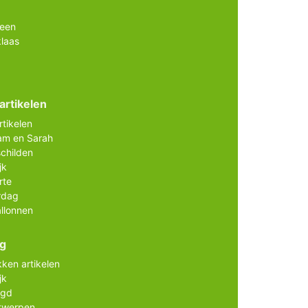
ween
klaas
artikelen
rtikelen
am en Sarah
childen
jk
rte
rdag
allonnen
ig
ken artikelen
jk
agd
twerpen