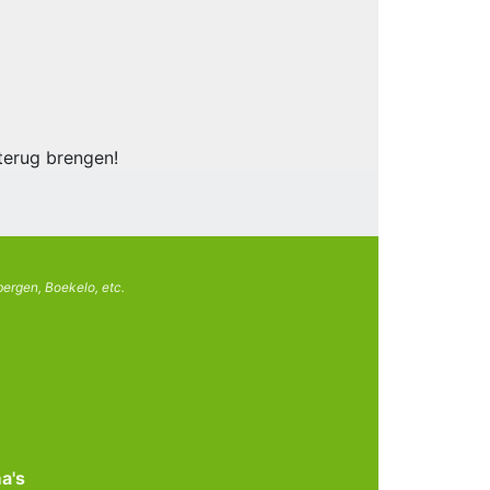
 terug brengen!
ergen, Boekelo, etc.
a's