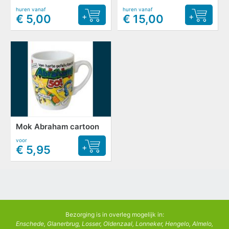
huren vanaf
huren vanaf
+
+
€ 5,00
€ 15,00
Mok Abraham cartoon
voor
+
€ 5,95
Bezorging is in overleg mogelijk in:
Enschede, Glanerbrug, Losser, Oldenzaal, Lonneker, Hengelo, Almelo,