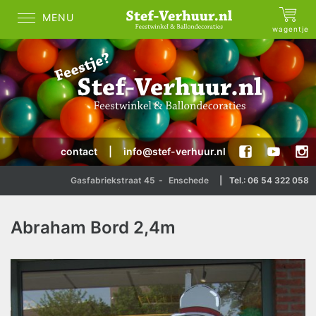
MENU
wagentje
contact
|
info@stef-verhuur.nl
Gasfabriekstraat 45
-
Enschede
|
Tel.: 06 54 322 058
Abraham Bord 2,4m