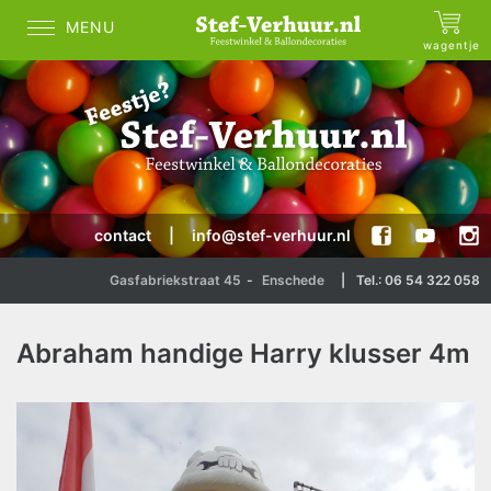
MENU
wagentje
contact
|
info@stef-verhuur.nl
Gasfabriekstraat 45
-
Enschede
|
Tel.: 06 54 322 058
Abraham handige Harry klusser 4m