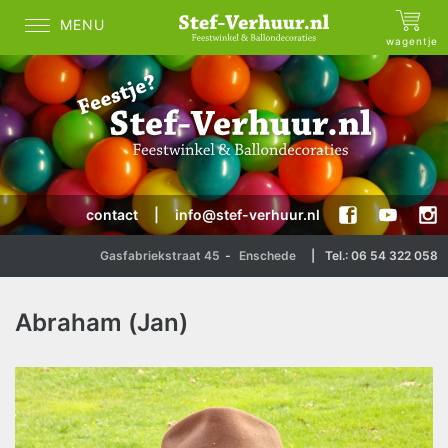
MENU
wagentje
contact
|
info@stef-verhuur.nl
Gasfabriekstraat 45
-
Enschede
|
Tel.: 06 54 322 058
Abraham (Jan)