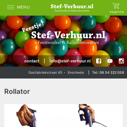
MENU
wagentje
contact
|
info@stef-verhuur.nl
Gasfabriekstraat 45
-
Enschede
|
Tel.: 06 54 322 058
Rollator