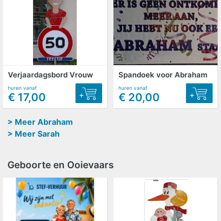
Verjaardagsbord Vrouw
Spandoek voor Abraham
huren vanaf
huren vanaf
+
+
€ 17,00
€ 20,00
> Meer Abraham
> Meer Sarah
Geboorte en Ooievaars