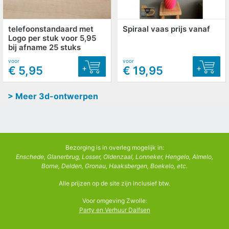
telefoonstandaard met
Spiraal vaas prijs vanaf
Logo per stuk voor 5,95
bij afname 25 stuks
voor
voor
+
+
€ 5,95
€ 19,95
> Meer 3d-ontwerpen
Bezorging is in overleg mogelijk in:
Enschede, Glanerbrug, Losser, Oldenzaal, Lonneker, Hengelo, Almelo,
Borne, Delden, Gronau, Haaksbergen, Boekelo, etc.
Alle prijzen op de site zijn inclusief btw.
Voor omgeving Zwolle:
Party en Verhuur Dalfsen