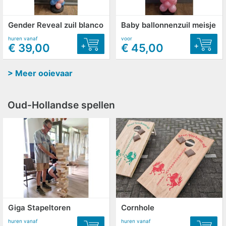
Gender Reveal zuil blanco
Baby ballonnenzuil meisje
huren vanaf
voor
+
+
€ 39,00
€ 45,00
> Meer ooievaar
Oud-Hollandse spellen
Giga Stapeltoren
Cornhole
huren vanaf
huren vanaf