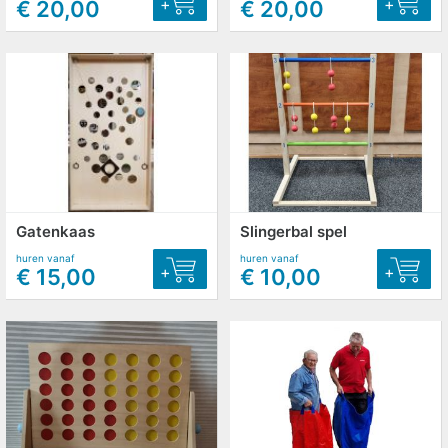
+
+
€ 20,00
€ 20,00
Gatenkaas
Slingerbal spel
huren vanaf
huren vanaf
+
+
€ 15,00
€ 10,00