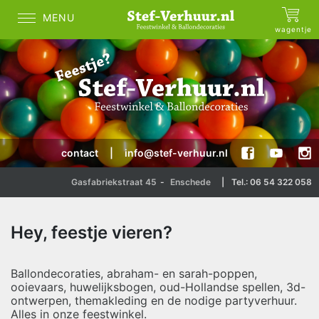
MENU
wagentje
contact
|
info@stef-verhuur.nl
Gasfabriekstraat 45
-
Enschede
|
Tel.: 06 54 322 058
Hey, feestje vieren?
Ballondecoraties, abraham- en sarah-poppen,
ooievaars, huwelijksbogen, oud-Hollandse spellen, 3d-
ontwerpen, themakleding en de nodige partyverhuur.
Alles in onze feestwinkel.