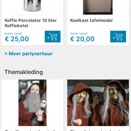
Koffie Percolator 10 liter
Koelkast tafelmodel
Koffieketel
huren vanaf
huren vanaf
+
+
€ 25,00
€ 20,00
> Meer partyverhuur
Themakleding