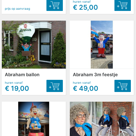
huren vanaf
+
+
€ 25,00
prijs op aanvraag
Abraham ballon
Abraham 3m feestje
huren vanaf
huren vanaf
+
+
€ 19,00
€ 49,00