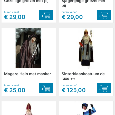
Gezellige griezel met pij
Sjagerijnige griezel met
pij
huren vanaf
huren vanaf
+
+
€ 29,00
€ 29,00
Magere Hein met masker
Sinterklaaskostuum de
luxe ++
huren vanaf
huren vanaf
+
+
€ 25,00
€ 125,00