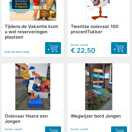
Tijdens de Vakantie kunt
Twentse ooievaar 100
u wel reserveringen
procentTukker
plaatsen
huren vanaf
+
+
€ 22,50
prijs op aanvraag
Ooievaar Hoera een
Wegwijzer bord Jongen
Jongen
huren vanaf
huren vanaf